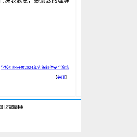
们深表歉意，感谢您的理解
：
学校组织开展2024年钓鱼邮件安全演练
【
关闭
】
学图书馆西副楼